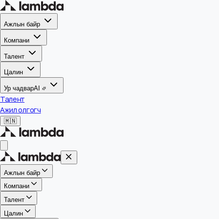
Ажлын байр
Компани
Талент
Цалин
Ур чадвар
AI
Талент
Ажил олгогч
🇲🇳
Ажлын байр
Компани
Талент