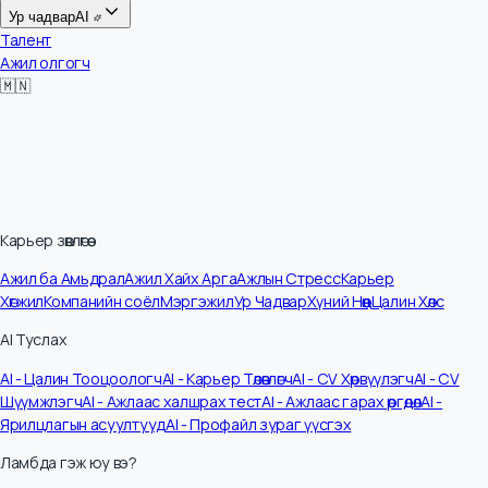
Цалин
Ур чадвар
AI
Талент
Ажил олгогч
🇲🇳
Карьер зөвлөгөө
Ажил ба Амьдрал
Ажил Хайх Арга
Ажлын Стресс
Карьер
Хөгжил
Компанийн соёл
Мэргэжил
Ур Чадвар
Хүний Нөөц
Цалин Хөлс
AI Туслах
AI - Цалин Тооцоологч
AI - Карьер Төлөвлөгч
AI - CV Хөрвүүлэгч
AI - CV
Шүүмжлэгч
AI - Ажлаас халшрах тест
AI - Ажлаас гарах өргөдөл
AI -
Ярилцлагын асуултууд
AI - Профайл зураг үүсгэх