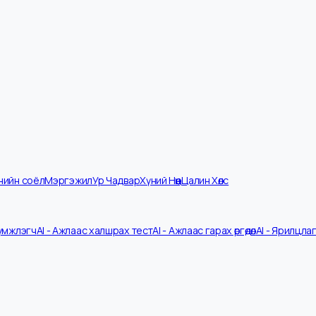
мпанийн соёл
Мэргэжил
Ур Чадвар
Хүний Нөөц
Цалин Хөлс
V Шүүмжлэгч
AI - Ажлаас халшрах тест
AI - Ажлаас гарах өргөдөл
AI - 