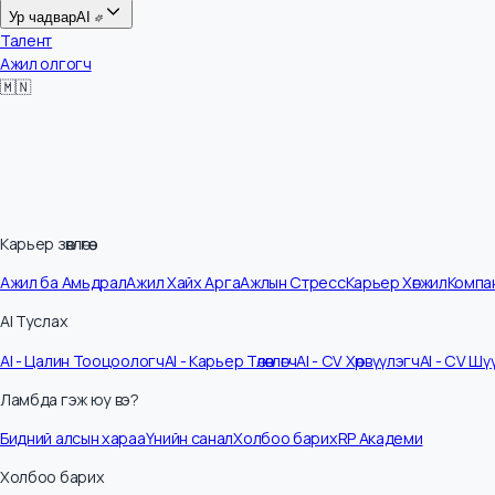
Цалин
Ур чадвар
AI
Талент
Ажил олгогч
🇲🇳
Карьер зөвлөгөө
Ажил ба Амьдрал
Ажил Хайх Арга
Ажлын Стресс
Карьер Хөгжил
Ко
AI Туслах
AI - Цалин Тооцоологч
AI - Карьер Төлөвлөгч
AI - CV Хөрвүүлэгч
AI - C
Ламбда гэж юу вэ?
Бидний алсын хараа
Үнийн санал
Холбоо барих
RP Академи