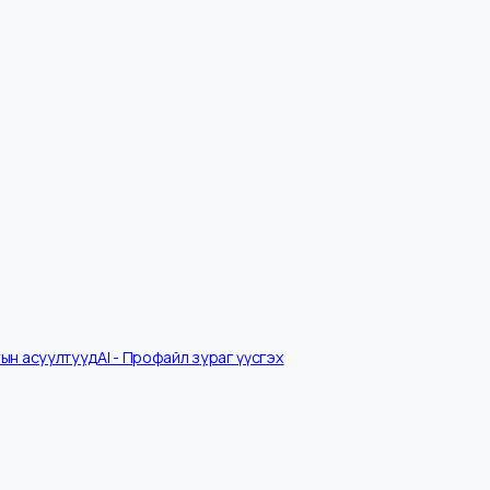
Ярилцлагын асуултууд
AI - Профайл зураг үүсгэх