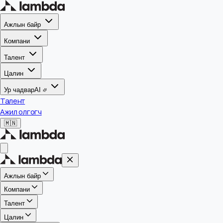
Ажлын байр
Компани
Талент
Цалин
Ур чадвар
AI
Талент
Ажил олгогч
🇲🇳
Ажлын байр
Компани
Талент