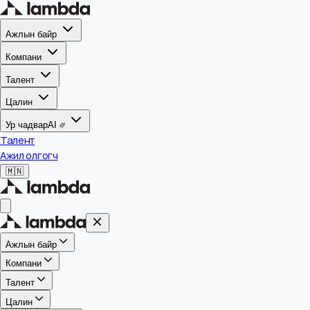
Ажлын байр
Компани
Талент
Цалин
Ур чадвар
AI
Талент
Ажил олгогч
🇲🇳
Ажлын байр
Компани
Талент