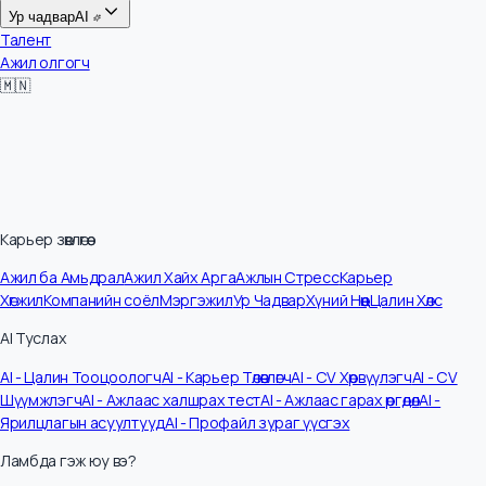
Цалин
Ур чадвар
AI
Талент
Ажил олгогч
🇲🇳
Карьер зөвлөгөө
Ажил ба Амьдрал
Ажил Хайх Арга
Ажлын Стресс
Карьер
Хөгжил
Компанийн соёл
Мэргэжил
Ур Чадвар
Хүний Нөөц
Цалин Хөлс
AI Туслах
AI - Цалин Тооцоологч
AI - Карьер Төлөвлөгч
AI - CV Хөрвүүлэгч
AI - CV
Шүүмжлэгч
AI - Ажлаас халшрах тест
AI - Ажлаас гарах өргөдөл
AI -
Ярилцлагын асуултууд
AI - Профайл зураг үүсгэх