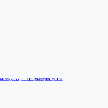
Ярилцлагын асуултууд
AI - Профайл зураг үүсгэх