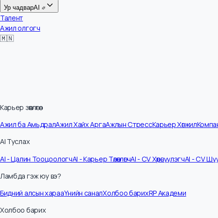
Цалин
Ур чадвар
AI
Талент
Ажил олгогч
🇲🇳
Карьер зөвлөгөө
Ажил ба Амьдрал
Ажил Хайх Арга
Ажлын Стресс
Карьер Хөгжил
Ко
AI Туслах
AI - Цалин Тооцоологч
AI - Карьер Төлөвлөгч
AI - CV Хөрвүүлэгч
AI - C
Ламбда гэж юу вэ?
Бидний алсын хараа
Үнийн санал
Холбоо барих
RP Академи