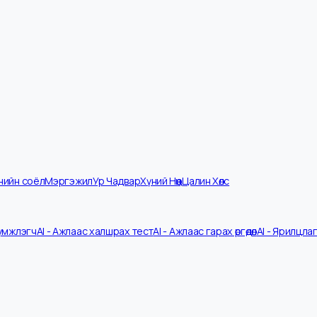
мпанийн соёл
Мэргэжил
Ур Чадвар
Хүний Нөөц
Цалин Хөлс
V Шүүмжлэгч
AI - Ажлаас халшрах тест
AI - Ажлаас гарах өргөдөл
AI - 