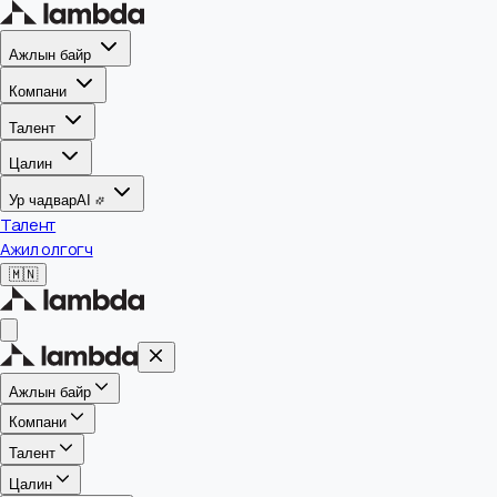
Ажлын байр
Компани
Талент
Цалин
Ур чадвар
AI
Талент
Ажил олгогч
🇲🇳
Ажлын байр
Компани
Талент