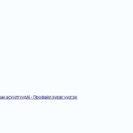
Ярилцлагын асуултууд
AI - Профайл зураг үүсгэх