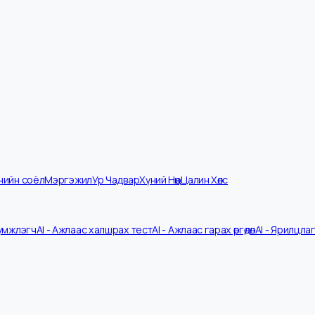
мпанийн соёл
Мэргэжил
Ур Чадвар
Хүний Нөөц
Цалин Хөлс
V Шүүмжлэгч
AI - Ажлаас халшрах тест
AI - Ажлаас гарах өргөдөл
AI - 