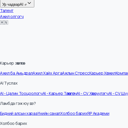
Цалин
Ур чадвар
AI
Талент
Ажил олгогч
🇲🇳
Карьер зөвлөгөө
Ажил ба Амьдрал
Ажил Хайх Арга
Ажлын Стресс
Карьер Хөгжил
Ко
AI Туслах
AI - Цалин Тооцоологч
AI - Карьер Төлөвлөгч
AI - CV Хөрвүүлэгч
AI - C
Ламбда гэж юу вэ?
Бидний алсын хараа
Үнийн санал
Холбоо барих
RP Академи