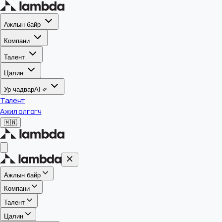
Ажлын байр
Компани
Талент
Цалин
Ур чадвар
AI
Талент
Ажил олгогч
🇲🇳
Ажлын байр
Компани
Талент