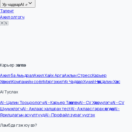
Цалин
Ур чадвар
AI
Талент
Ажил олгогч
🇲🇳
Карьер зөвлөгөө
Ажил ба Амьдрал
Ажил Хайх Арга
Ажлын Стресс
Карьер
Хөгжил
Компанийн соёл
Мэргэжил
Ур Чадвар
Хүний Нөөц
Цалин Хөлс
AI Туслах
AI - Цалин Тооцоологч
AI - Карьер Төлөвлөгч
AI - CV Хөрвүүлэгч
AI - CV
Шүүмжлэгч
AI - Ажлаас халшрах тест
AI - Ажлаас гарах өргөдөл
AI -
Ярилцлагын асуултууд
AI - Профайл зураг үүсгэх