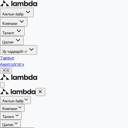
Ажлын байр
Компани
Талент
Цалин
Ур чадвар
AI
Талент
Ажил олгогч
🇲🇳
Ажлын байр
Компани
Талент