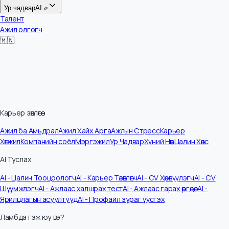
Цалин
Ур чадвар
AI
Талент
Ажил олгогч
🇲🇳
Карьер зөвлөгөө
Ажил ба Амьдрал
Ажил Хайх Арга
Ажлын Стресс
Карьер
Хөгжил
Компанийн соёл
Мэргэжил
Ур Чадвар
Хүний Нөөц
Цалин Хөлс
AI Туслах
AI - Цалин Тооцоологч
AI - Карьер Төлөвлөгч
AI - CV Хөрвүүлэгч
AI - CV
Шүүмжлэгч
AI - Ажлаас халшрах тест
AI - Ажлаас гарах өргөдөл
AI -
Ярилцлагын асуултууд
AI - Профайл зураг үүсгэх