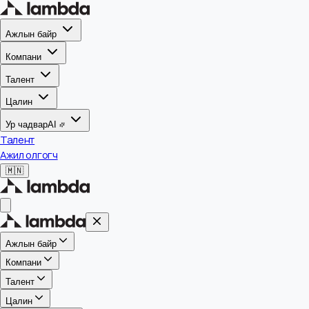
Ажлын байр
Компани
Талент
Цалин
Ур чадвар
AI
Талент
Ажил олгогч
🇲🇳
Ажлын байр
Компани
Талент