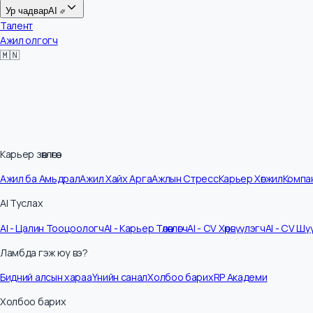
Цалин
Ур чадвар
AI
Талент
Ажил олгогч
🇲🇳
Карьер зөвлөгөө
Ажил ба Амьдрал
Ажил Хайх Арга
Ажлын Стресс
Карьер Хөгжил
Ко
AI Туслах
AI - Цалин Тооцоологч
AI - Карьер Төлөвлөгч
AI - CV Хөрвүүлэгч
AI - C
Ламбда гэж юу вэ?
Бидний алсын хараа
Үнийн санал
Холбоо барих
RP Академи