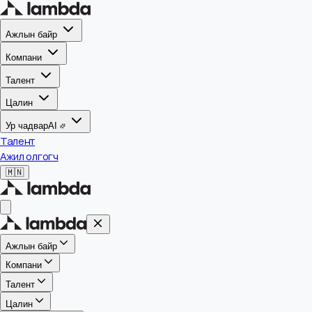
Ажлын байр
Компани
Талент
Цалин
Ур чадвар
AI
Талент
Ажил олгогч
🇲🇳
Ажлын байр
Компани
Талент