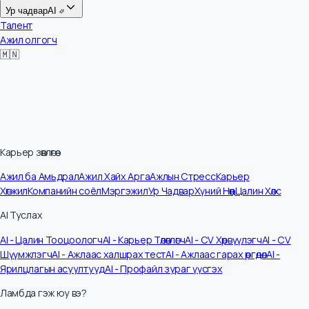
Цалин
Ур чадвар
AI
Талент
Ажил олгогч
🇲🇳
Карьер зөвлөгөө
Ажил ба Амьдрал
Ажил Хайх Арга
Ажлын Стресс
Карьер
Хөгжил
Компанийн соёл
Мэргэжил
Ур Чадвар
Хүний Нөөц
Цалин Хөлс
AI Туслах
AI - Цалин Тооцоологч
AI - Карьер Төлөвлөгч
AI - CV Хөрвүүлэгч
AI - CV
Шүүмжлэгч
AI - Ажлаас халшрах тест
AI - Ажлаас гарах өргөдөл
AI -
Ярилцлагын асуултууд
AI - Профайл зураг үүсгэх