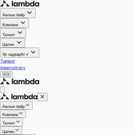
Ажлын байр
Компани
Талент
Цалин
Ур чадвар
AI
Талент
Ажил олгогч
🇲🇳
Ажлын байр
Компани
Талент