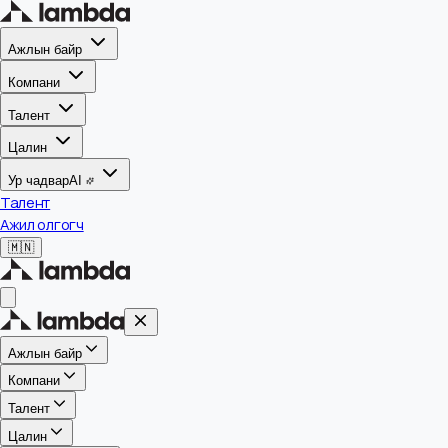
Ажлын байр
Компани
Талент
Цалин
Ур чадвар
AI
Талент
Ажил олгогч
🇲🇳
Ажлын байр
Компани
Талент