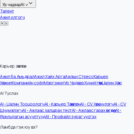
Цалин
Ур чадвар
AI
Талент
Ажил олгогч
🇲🇳
Карьер зөвлөгөө
Ажил ба Амьдрал
Ажил Хайх Арга
Ажлын Стресс
Карьер
Хөгжил
Компанийн соёл
Мэргэжил
Ур Чадвар
Хүний Нөөц
Цалин Хөлс
AI Туслах
AI - Цалин Тооцоологч
AI - Карьер Төлөвлөгч
AI - CV Хөрвүүлэгч
AI - CV
Шүүмжлэгч
AI - Ажлаас халшрах тест
AI - Ажлаас гарах өргөдөл
AI -
Ярилцлагын асуултууд
AI - Профайл зураг үүсгэх