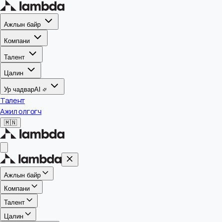
Ажлын байр
Компани
Талент
Цалин
Ур чадвар
AI
Талент
Ажил олгогч
🇲🇳
Ажлын байр
Компани
Талент