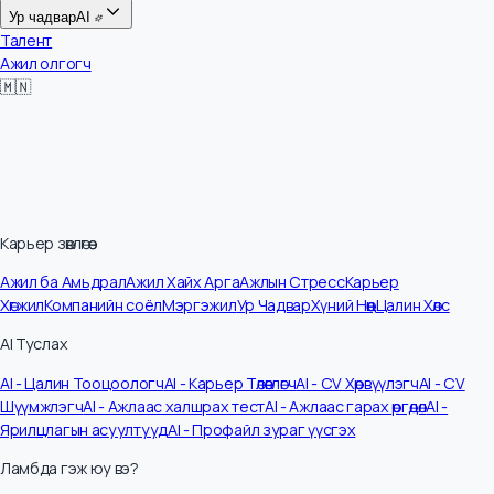
Цалин
Ур чадвар
AI
Талент
Ажил олгогч
🇲🇳
Карьер зөвлөгөө
Ажил ба Амьдрал
Ажил Хайх Арга
Ажлын Стресс
Карьер
Хөгжил
Компанийн соёл
Мэргэжил
Ур Чадвар
Хүний Нөөц
Цалин Хөлс
AI Туслах
AI - Цалин Тооцоологч
AI - Карьер Төлөвлөгч
AI - CV Хөрвүүлэгч
AI - CV
Шүүмжлэгч
AI - Ажлаас халшрах тест
AI - Ажлаас гарах өргөдөл
AI -
Ярилцлагын асуултууд
AI - Профайл зураг үүсгэх