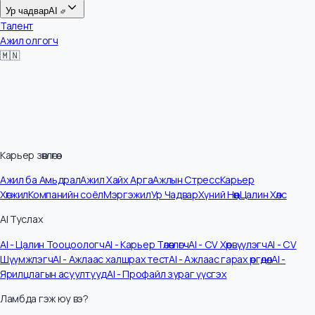
Цалин
Ур чадвар
AI
Талент
Ажил олгогч
🇲🇳
Карьер зөвлөгөө
Ажил ба Амьдрал
Ажил Хайх Арга
Ажлын Стресс
Карьер
Хөгжил
Компанийн соёл
Мэргэжил
Ур Чадвар
Хүний Нөөц
Цалин Хөлс
AI Туслах
AI - Цалин Тооцоологч
AI - Карьер Төлөвлөгч
AI - CV Хөрвүүлэгч
AI - CV
Шүүмжлэгч
AI - Ажлаас халшрах тест
AI - Ажлаас гарах өргөдөл
AI -
Ярилцлагын асуултууд
AI - Профайл зураг үүсгэх