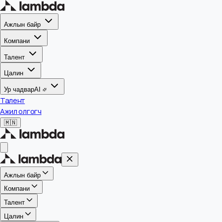
Ажлын байр
Компани
Талент
Цалин
Ур чадвар
AI
Талент
Ажил олгогч
🇲🇳
Ажлын байр
Компани
Талент