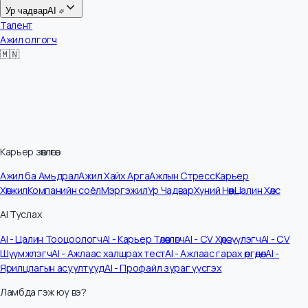
Цалин
Ур чадвар
AI
Талент
Ажил олгогч
🇲🇳
Карьер зөвлөгөө
Ажил ба Амьдрал
Ажил Хайх Арга
Ажлын Стресс
Карьер
Хөгжил
Компанийн соёл
Мэргэжил
Ур Чадвар
Хүний Нөөц
Цалин Хөлс
AI Туслах
AI - Цалин Тооцоологч
AI - Карьер Төлөвлөгч
AI - CV Хөрвүүлэгч
AI - CV
Шүүмжлэгч
AI - Ажлаас халшрах тест
AI - Ажлаас гарах өргөдөл
AI -
Ярилцлагын асуултууд
AI - Профайл зураг үүсгэх