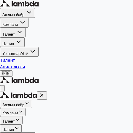
Ажлын байр
Компани
Талент
Цалин
Ур чадвар
AI
Талент
Ажил олгогч
🇲🇳
Ажлын байр
Компани
Талент