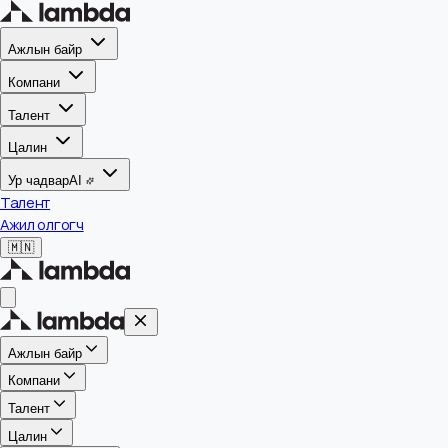
Ажлын байр
Компани
Талент
Цалин
Ур чадвар
AI
Талент
Ажил олгогч
🇲🇳
Ажлын байр
Компани
Талент