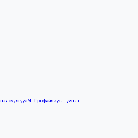
Ярилцлагын асуултууд
AI - Профайл зураг үүсгэх