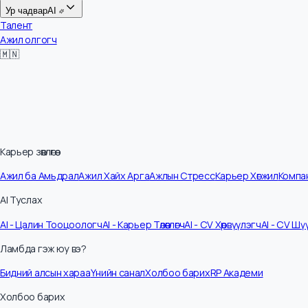
Цалин
Ур чадвар
AI
Талент
Ажил олгогч
🇲🇳
Карьер зөвлөгөө
Ажил ба Амьдрал
Ажил Хайх Арга
Ажлын Стресс
Карьер Хөгжил
Ко
AI Туслах
AI - Цалин Тооцоологч
AI - Карьер Төлөвлөгч
AI - CV Хөрвүүлэгч
AI - C
Ламбда гэж юу вэ?
Бидний алсын хараа
Үнийн санал
Холбоо барих
RP Академи