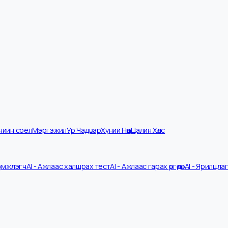
мпанийн соёл
Мэргэжил
Ур Чадвар
Хүний Нөөц
Цалин Хөлс
V Шүүмжлэгч
AI - Ажлаас халшрах тест
AI - Ажлаас гарах өргөдөл
AI - 