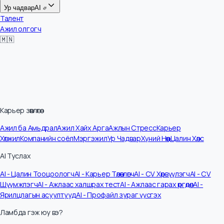
Цалин
Ур чадвар
AI
Талент
Ажил олгогч
🇲🇳
Карьер зөвлөгөө
Ажил ба Амьдрал
Ажил Хайх Арга
Ажлын Стресс
Карьер
Хөгжил
Компанийн соёл
Мэргэжил
Ур Чадвар
Хүний Нөөц
Цалин Хөлс
AI Туслах
AI - Цалин Тооцоологч
AI - Карьер Төлөвлөгч
AI - CV Хөрвүүлэгч
AI - CV
Шүүмжлэгч
AI - Ажлаас халшрах тест
AI - Ажлаас гарах өргөдөл
AI -
Ярилцлагын асуултууд
AI - Профайл зураг үүсгэх