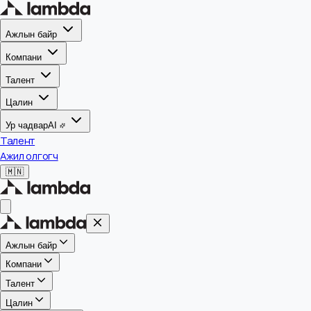
Ажлын байр
Компани
Талент
Цалин
Ур чадвар
AI
Талент
Ажил олгогч
🇲🇳
Ажлын байр
Компани
Талент