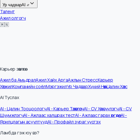
Цалин
Ур чадвар
AI
Талент
Ажил олгогч
🇲🇳
Карьер зөвлөгөө
Ажил ба Амьдрал
Ажил Хайх Арга
Ажлын Стресс
Карьер
Хөгжил
Компанийн соёл
Мэргэжил
Ур Чадвар
Хүний Нөөц
Цалин Хөлс
AI Туслах
AI - Цалин Тооцоологч
AI - Карьер Төлөвлөгч
AI - CV Хөрвүүлэгч
AI - CV
Шүүмжлэгч
AI - Ажлаас халшрах тест
AI - Ажлаас гарах өргөдөл
AI -
Ярилцлагын асуултууд
AI - Профайл зураг үүсгэх