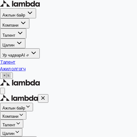
Ажлын байр
Компани
Талент
Цалин
Ур чадвар
AI
Талент
Ажил олгогч
🇲🇳
Ажлын байр
Компани
Талент