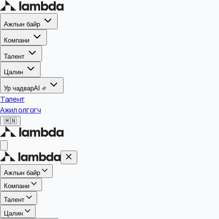
Ажлын байр
Компани
Талент
Цалин
Ур чадвар
AI
Талент
Ажил олгогч
🇲🇳
Ажлын байр
Компани
Талент