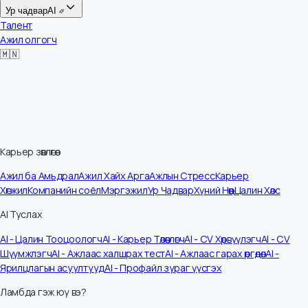
Цалин
Ур чадвар
AI
Талент
Ажил олгогч
🇲🇳
Карьер зөвлөгөө
Ажил ба Амьдрал
Ажил Хайх Арга
Ажлын Стресс
Карьер
Хөгжил
Компанийн соёл
Мэргэжил
Ур Чадвар
Хүний Нөөц
Цалин Хөлс
AI Туслах
AI - Цалин Тооцоологч
AI - Карьер Төлөвлөгч
AI - CV Хөрвүүлэгч
AI - CV
Шүүмжлэгч
AI - Ажлаас халшрах тест
AI - Ажлаас гарах өргөдөл
AI -
Ярилцлагын асуултууд
AI - Профайл зураг үүсгэх