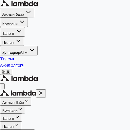
Ажлын байр
Компани
Талент
Цалин
Ур чадвар
AI
Талент
Ажил олгогч
🇲🇳
Ажлын байр
Компани
Талент