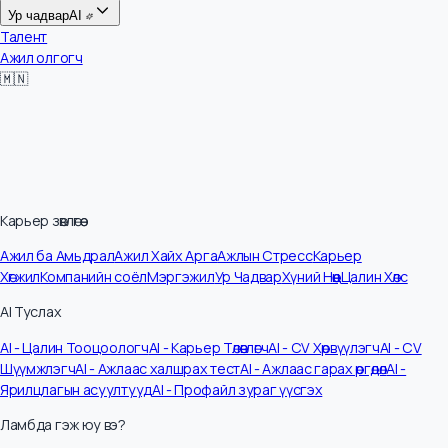
Цалин
Ур чадвар
AI
Талент
Ажил олгогч
🇲🇳
Карьер зөвлөгөө
Ажил ба Амьдрал
Ажил Хайх Арга
Ажлын Стресс
Карьер
Хөгжил
Компанийн соёл
Мэргэжил
Ур Чадвар
Хүний Нөөц
Цалин Хөлс
AI Туслах
AI - Цалин Тооцоологч
AI - Карьер Төлөвлөгч
AI - CV Хөрвүүлэгч
AI - CV
Шүүмжлэгч
AI - Ажлаас халшрах тест
AI - Ажлаас гарах өргөдөл
AI -
Ярилцлагын асуултууд
AI - Профайл зураг үүсгэх