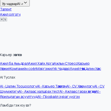
Цалин
Ур чадвар
AI
Талент
Ажил олгогч
🇲🇳
Карьер зөвлөгөө
Ажил ба Амьдрал
Ажил Хайх Арга
Ажлын Стресс
Карьер
Хөгжил
Компанийн соёл
Мэргэжил
Ур Чадвар
Хүний Нөөц
Цалин Хөлс
AI Туслах
AI - Цалин Тооцоологч
AI - Карьер Төлөвлөгч
AI - CV Хөрвүүлэгч
AI - CV
Шүүмжлэгч
AI - Ажлаас халшрах тест
AI - Ажлаас гарах өргөдөл
AI -
Ярилцлагын асуултууд
AI - Профайл зураг үүсгэх