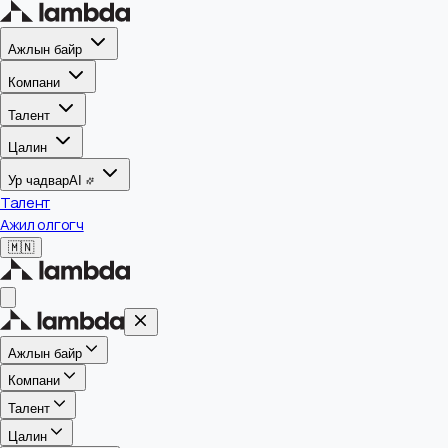
Ажлын байр
Компани
Талент
Цалин
Ур чадвар
AI
Талент
Ажил олгогч
🇲🇳
Ажлын байр
Компани
Талент