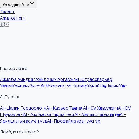
Цалин
Ур чадвар
AI
Талент
Ажил олгогч
🇲🇳
Карьер зөвлөгөө
Ажил ба Амьдрал
Ажил Хайх Арга
Ажлын Стресс
Карьер
Хөгжил
Компанийн соёл
Мэргэжил
Ур Чадвар
Хүний Нөөц
Цалин Хөлс
AI Туслах
AI - Цалин Тооцоологч
AI - Карьер Төлөвлөгч
AI - CV Хөрвүүлэгч
AI - CV
Шүүмжлэгч
AI - Ажлаас халшрах тест
AI - Ажлаас гарах өргөдөл
AI -
Ярилцлагын асуултууд
AI - Профайл зураг үүсгэх