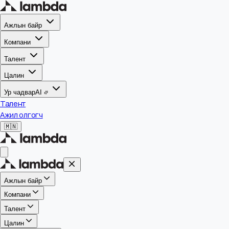
Ажлын байр
Компани
Талент
Цалин
Ур чадвар
AI
Талент
Ажил олгогч
🇲🇳
Ажлын байр
Компани
Талент