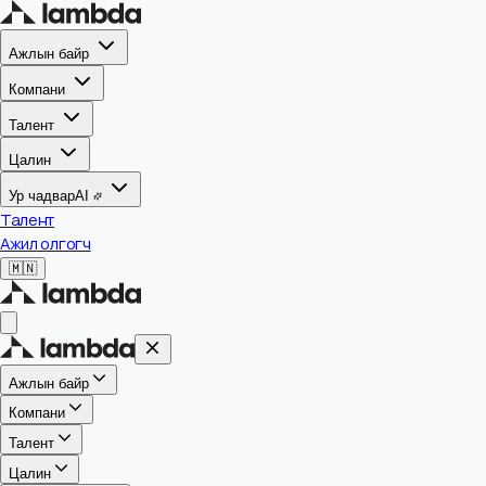
Ажлын байр
Компани
Талент
Цалин
Ур чадвар
AI
Талент
Ажил олгогч
🇲🇳
Ажлын байр
Компани
Талент