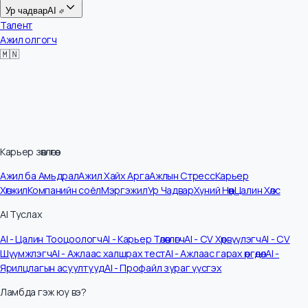
Цалин
Ур чадвар
AI
Талент
Ажил олгогч
🇲🇳
Карьер зөвлөгөө
Ажил ба Амьдрал
Ажил Хайх Арга
Ажлын Стресс
Карьер
Хөгжил
Компанийн соёл
Мэргэжил
Ур Чадвар
Хүний Нөөц
Цалин Хөлс
AI Туслах
AI - Цалин Тооцоологч
AI - Карьер Төлөвлөгч
AI - CV Хөрвүүлэгч
AI - CV
Шүүмжлэгч
AI - Ажлаас халшрах тест
AI - Ажлаас гарах өргөдөл
AI -
Ярилцлагын асуултууд
AI - Профайл зураг үүсгэх