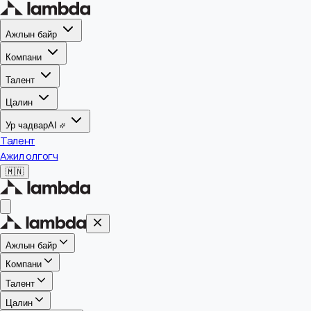
Ажлын байр
Компани
Талент
Цалин
Ур чадвар
AI
Талент
Ажил олгогч
🇲🇳
Ажлын байр
Компани
Талент