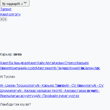
Цалин
Ур чадвар
AI
Талент
Ажил олгогч
🇲🇳
Карьер зөвлөгөө
Ажил ба Амьдрал
Ажил Хайх Арга
Ажлын Стресс
Карьер
Хөгжил
Компанийн соёл
Мэргэжил
Ур Чадвар
Хүний Нөөц
Цалин Хөлс
AI Туслах
AI - Цалин Тооцоологч
AI - Карьер Төлөвлөгч
AI - CV Хөрвүүлэгч
AI - CV
Шүүмжлэгч
AI - Ажлаас халшрах тест
AI - Ажлаас гарах өргөдөл
AI -
Ярилцлагын асуултууд
AI - Профайл зураг үүсгэх