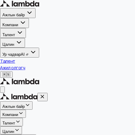
Ажлын байр
Компани
Талент
Цалин
Ур чадвар
AI
Талент
Ажил олгогч
🇲🇳
Ажлын байр
Компани
Талент