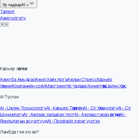
Цалин
Ур чадвар
AI
Талент
Ажил олгогч
🇲🇳
Карьер зөвлөгөө
Ажил ба Амьдрал
Ажил Хайх Арга
Ажлын Стресс
Карьер
Хөгжил
Компанийн соёл
Мэргэжил
Ур Чадвар
Хүний Нөөц
Цалин Хөлс
AI Туслах
AI - Цалин Тооцоологч
AI - Карьер Төлөвлөгч
AI - CV Хөрвүүлэгч
AI - CV
Шүүмжлэгч
AI - Ажлаас халшрах тест
AI - Ажлаас гарах өргөдөл
AI -
Ярилцлагын асуултууд
AI - Профайл зураг үүсгэх