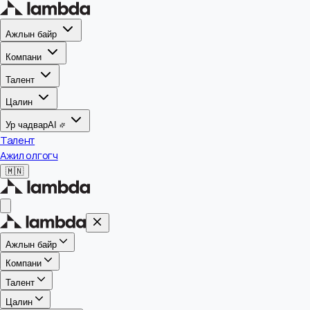
Ажлын байр
Компани
Талент
Цалин
Ур чадвар
AI
Талент
Ажил олгогч
🇲🇳
Ажлын байр
Компани
Талент