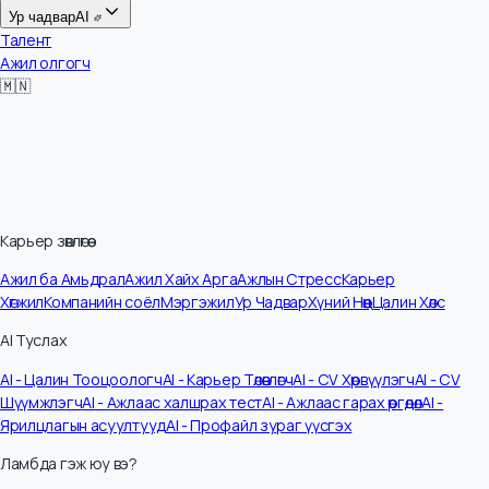
Цалин
Ур чадвар
AI
Талент
Ажил олгогч
🇲🇳
Карьер зөвлөгөө
Ажил ба Амьдрал
Ажил Хайх Арга
Ажлын Стресс
Карьер
Хөгжил
Компанийн соёл
Мэргэжил
Ур Чадвар
Хүний Нөөц
Цалин Хөлс
AI Туслах
AI - Цалин Тооцоологч
AI - Карьер Төлөвлөгч
AI - CV Хөрвүүлэгч
AI - CV
Шүүмжлэгч
AI - Ажлаас халшрах тест
AI - Ажлаас гарах өргөдөл
AI -
Ярилцлагын асуултууд
AI - Профайл зураг үүсгэх