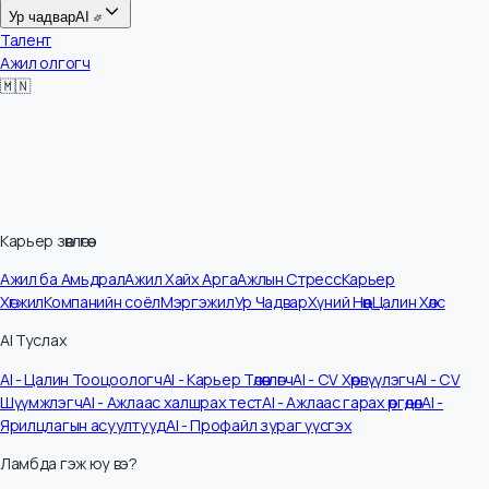
Цалин
Ур чадвар
AI
Талент
Ажил олгогч
🇲🇳
Карьер зөвлөгөө
Ажил ба Амьдрал
Ажил Хайх Арга
Ажлын Стресс
Карьер
Хөгжил
Компанийн соёл
Мэргэжил
Ур Чадвар
Хүний Нөөц
Цалин Хөлс
AI Туслах
AI - Цалин Тооцоологч
AI - Карьер Төлөвлөгч
AI - CV Хөрвүүлэгч
AI - CV
Шүүмжлэгч
AI - Ажлаас халшрах тест
AI - Ажлаас гарах өргөдөл
AI -
Ярилцлагын асуултууд
AI - Профайл зураг үүсгэх