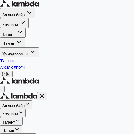
Ажлын байр
Компани
Талент
Цалин
Ур чадвар
AI
Талент
Ажил олгогч
🇲🇳
Ажлын байр
Компани
Талент