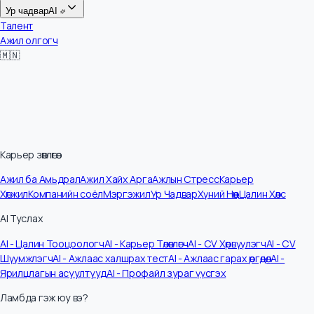
Цалин
Ур чадвар
AI
Талент
Ажил олгогч
🇲🇳
Карьер зөвлөгөө
Ажил ба Амьдрал
Ажил Хайх Арга
Ажлын Стресс
Карьер
Хөгжил
Компанийн соёл
Мэргэжил
Ур Чадвар
Хүний Нөөц
Цалин Хөлс
AI Туслах
AI - Цалин Тооцоологч
AI - Карьер Төлөвлөгч
AI - CV Хөрвүүлэгч
AI - CV
Шүүмжлэгч
AI - Ажлаас халшрах тест
AI - Ажлаас гарах өргөдөл
AI -
Ярилцлагын асуултууд
AI - Профайл зураг үүсгэх