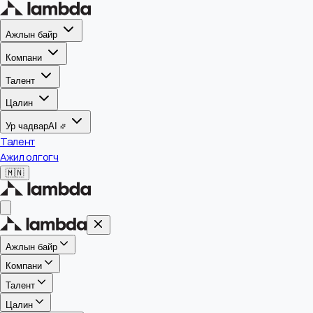
Ажлын байр
Компани
Талент
Цалин
Ур чадвар
AI
Талент
Ажил олгогч
🇲🇳
Ажлын байр
Компани
Талент