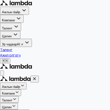
Ажлын байр
Компани
Талент
Цалин
Ур чадвар
AI
Талент
Ажил олгогч
🇲🇳
Ажлын байр
Компани
Талент