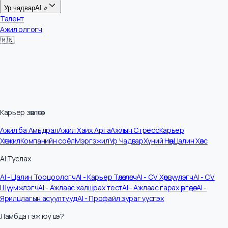
Цалин
Ур чадвар
AI
Талент
Ажил олгогч
🇲🇳
Карьер зөвлөгөө
Ажил ба Амьдрал
Ажил Хайх Арга
Ажлын Стресс
Карьер
Хөгжил
Компанийн соёл
Мэргэжил
Ур Чадвар
Хүний Нөөц
Цалин Хөлс
AI Туслах
AI - Цалин Тооцоологч
AI - Карьер Төлөвлөгч
AI - CV Хөрвүүлэгч
AI - CV
Шүүмжлэгч
AI - Ажлаас халшрах тест
AI - Ажлаас гарах өргөдөл
AI -
Ярилцлагын асуултууд
AI - Профайл зураг үүсгэх