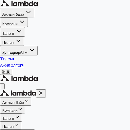
Ажлын байр
Компани
Талент
Цалин
Ур чадвар
AI
Талент
Ажил олгогч
🇲🇳
Ажлын байр
Компани
Талент