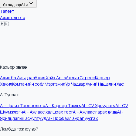
Цалин
Ур чадвар
AI
Талент
Ажил олгогч
🇲🇳
Карьер зөвлөгөө
Ажил ба Амьдрал
Ажил Хайх Арга
Ажлын Стресс
Карьер
Хөгжил
Компанийн соёл
Мэргэжил
Ур Чадвар
Хүний Нөөц
Цалин Хөлс
AI Туслах
AI - Цалин Тооцоологч
AI - Карьер Төлөвлөгч
AI - CV Хөрвүүлэгч
AI - CV
Шүүмжлэгч
AI - Ажлаас халшрах тест
AI - Ажлаас гарах өргөдөл
AI -
Ярилцлагын асуултууд
AI - Профайл зураг үүсгэх