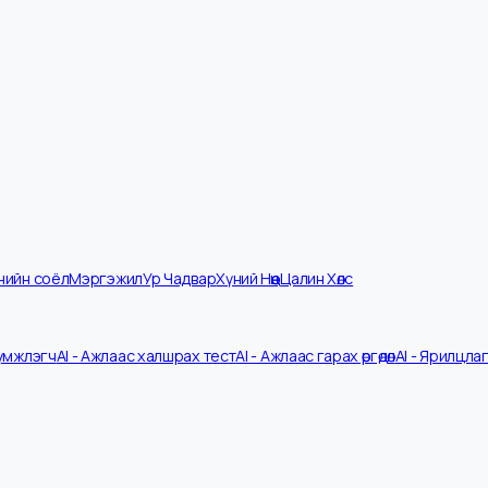
мпанийн соёл
Мэргэжил
Ур Чадвар
Хүний Нөөц
Цалин Хөлс
V Шүүмжлэгч
AI - Ажлаас халшрах тест
AI - Ажлаас гарах өргөдөл
AI - 