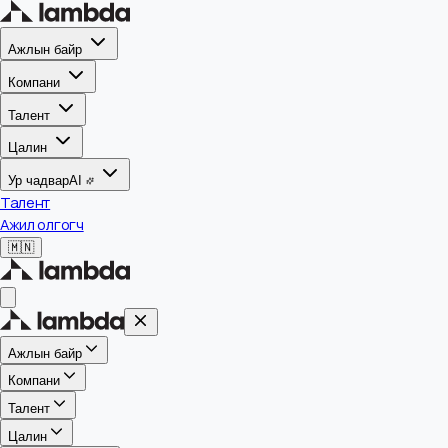
Ажлын байр
Компани
Талент
Цалин
Ур чадвар
AI
Талент
Ажил олгогч
🇲🇳
Ажлын байр
Компани
Талент