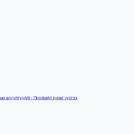
Ярилцлагын асуултууд
AI - Профайл зураг үүсгэх