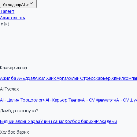
Цалин
Ур чадвар
AI
Талент
Ажил олгогч
🇲🇳
Карьер зөвлөгөө
Ажил ба Амьдрал
Ажил Хайх Арга
Ажлын Стресс
Карьер Хөгжил
Ко
AI Туслах
AI - Цалин Тооцоологч
AI - Карьер Төлөвлөгч
AI - CV Хөрвүүлэгч
AI - C
Ламбда гэж юу вэ?
Бидний алсын хараа
Үнийн санал
Холбоо барих
RP Академи