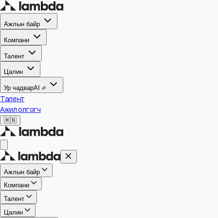
Ажлын байр
Компани
Талент
Цалин
Ур чадвар
AI
Талент
Ажил олгогч
🇲🇳
Ажлын байр
Компани
Талент