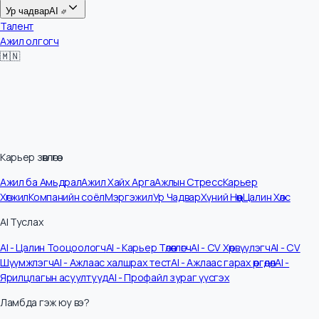
Цалин
Ур чадвар
AI
Талент
Ажил олгогч
🇲🇳
Карьер зөвлөгөө
Ажил ба Амьдрал
Ажил Хайх Арга
Ажлын Стресс
Карьер
Хөгжил
Компанийн соёл
Мэргэжил
Ур Чадвар
Хүний Нөөц
Цалин Хөлс
AI Туслах
AI - Цалин Тооцоологч
AI - Карьер Төлөвлөгч
AI - CV Хөрвүүлэгч
AI - CV
Шүүмжлэгч
AI - Ажлаас халшрах тест
AI - Ажлаас гарах өргөдөл
AI -
Ярилцлагын асуултууд
AI - Профайл зураг үүсгэх