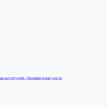
Ярилцлагын асуултууд
AI - Профайл зураг үүсгэх