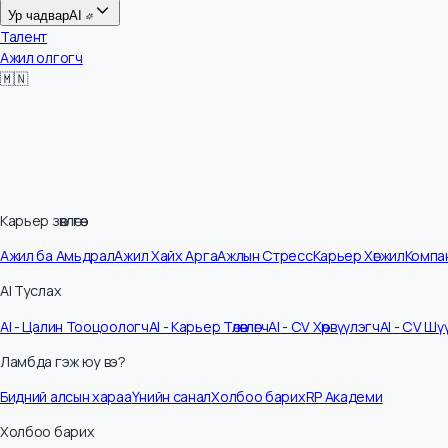
Цалин
Ур чадвар
AI
Талент
Ажил олгогч
🇲🇳
Карьер зөвлөгөө
Ажил ба Амьдрал
Ажил Хайх Арга
Ажлын Стресс
Карьер Хөгжил
Ко
AI Туслах
AI - Цалин Тооцоологч
AI - Карьер Төлөвлөгч
AI - CV Хөрвүүлэгч
AI - C
Ламбда гэж юу вэ?
Бидний алсын хараа
Үнийн санал
Холбоо барих
RP Академи