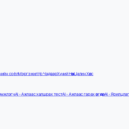
мпанийн соёл
Мэргэжил
Ур Чадвар
Хүний Нөөц
Цалин Хөлс
V Шүүмжлэгч
AI - Ажлаас халшрах тест
AI - Ажлаас гарах өргөдөл
AI - 