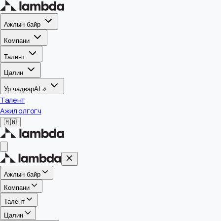
Ажлын байр
Компани
Талент
Цалин
Ур чадвар
AI
Талент
Ажил олгогч
🇲🇳
Ажлын байр
Компани
Талент