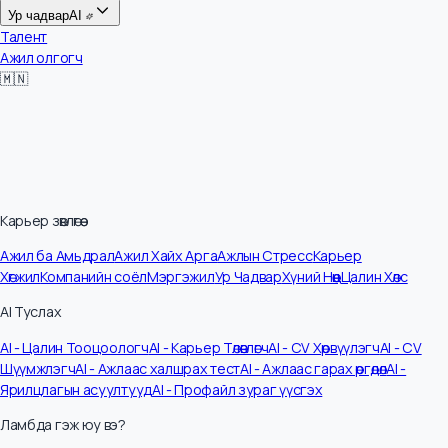
Цалин
Ур чадвар
AI
Талент
Ажил олгогч
🇲🇳
Карьер зөвлөгөө
Ажил ба Амьдрал
Ажил Хайх Арга
Ажлын Стресс
Карьер
Хөгжил
Компанийн соёл
Мэргэжил
Ур Чадвар
Хүний Нөөц
Цалин Хөлс
AI Туслах
AI - Цалин Тооцоологч
AI - Карьер Төлөвлөгч
AI - CV Хөрвүүлэгч
AI - CV
Шүүмжлэгч
AI - Ажлаас халшрах тест
AI - Ажлаас гарах өргөдөл
AI -
Ярилцлагын асуултууд
AI - Профайл зураг үүсгэх