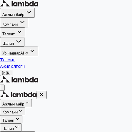
Ажлын байр
Компани
Талент
Цалин
Ур чадвар
AI
Талент
Ажил олгогч
🇲🇳
Ажлын байр
Компани
Талент