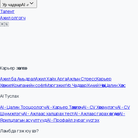
Цалин
Ур чадвар
AI
Талент
Ажил олгогч
🇲🇳
Карьер зөвлөгөө
Ажил ба Амьдрал
Ажил Хайх Арга
Ажлын Стресс
Карьер
Хөгжил
Компанийн соёл
Мэргэжил
Ур Чадвар
Хүний Нөөц
Цалин Хөлс
AI Туслах
AI - Цалин Тооцоологч
AI - Карьер Төлөвлөгч
AI - CV Хөрвүүлэгч
AI - CV
Шүүмжлэгч
AI - Ажлаас халшрах тест
AI - Ажлаас гарах өргөдөл
AI -
Ярилцлагын асуултууд
AI - Профайл зураг үүсгэх