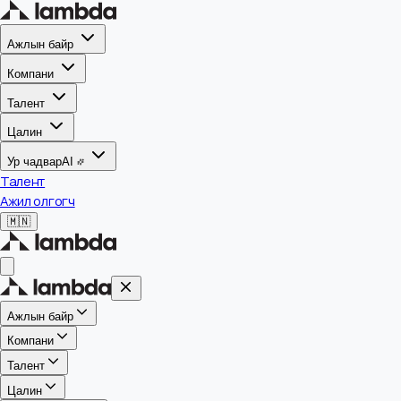
Ажлын байр
Компани
Талент
Цалин
Ур чадвар
AI
Талент
Ажил олгогч
🇲🇳
Ажлын байр
Компани
Талент