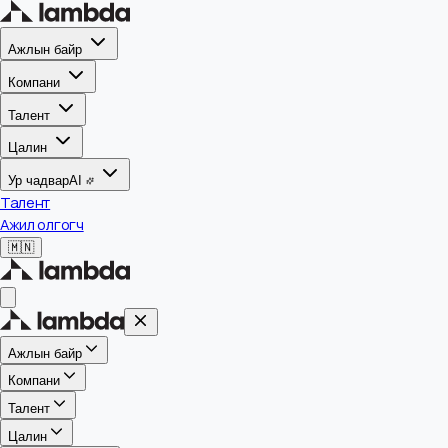
Ажлын байр
Компани
Талент
Цалин
Ур чадвар
AI
Талент
Ажил олгогч
🇲🇳
Ажлын байр
Компани
Талент