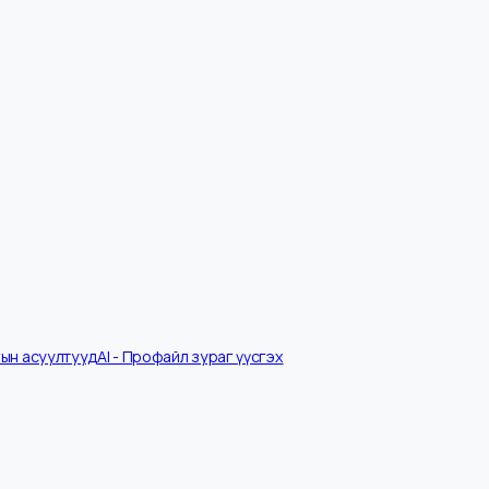
Ярилцлагын асуултууд
AI - Профайл зураг үүсгэх