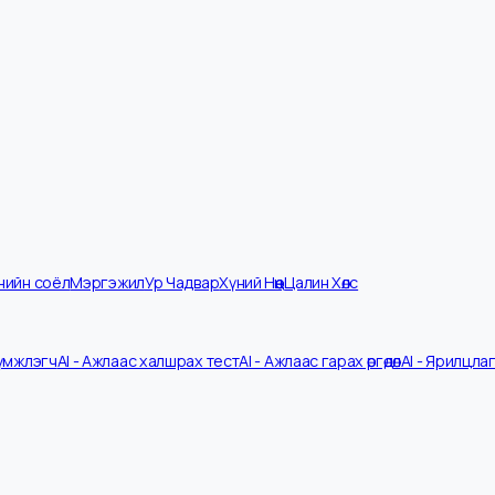
мпанийн соёл
Мэргэжил
Ур Чадвар
Хүний Нөөц
Цалин Хөлс
V Шүүмжлэгч
AI - Ажлаас халшрах тест
AI - Ажлаас гарах өргөдөл
AI - 