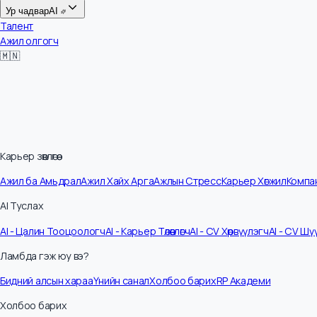
Цалин
Ур чадвар
AI
Талент
Ажил олгогч
🇲🇳
Карьер зөвлөгөө
Ажил ба Амьдрал
Ажил Хайх Арга
Ажлын Стресс
Карьер Хөгжил
Ко
AI Туслах
AI - Цалин Тооцоологч
AI - Карьер Төлөвлөгч
AI - CV Хөрвүүлэгч
AI - C
Ламбда гэж юу вэ?
Бидний алсын хараа
Үнийн санал
Холбоо барих
RP Академи