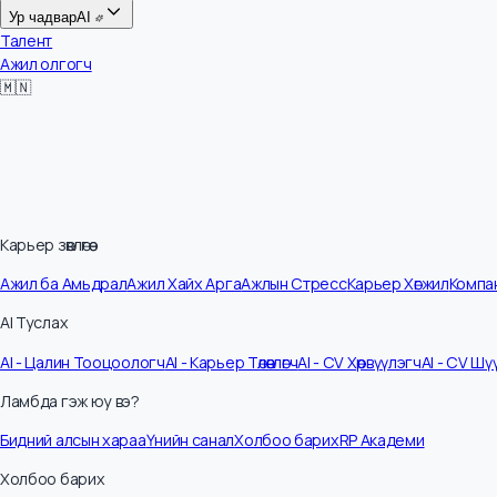
Цалин
Ур чадвар
AI
Талент
Ажил олгогч
🇲🇳
Карьер зөвлөгөө
Ажил ба Амьдрал
Ажил Хайх Арга
Ажлын Стресс
Карьер Хөгжил
Ко
AI Туслах
AI - Цалин Тооцоологч
AI - Карьер Төлөвлөгч
AI - CV Хөрвүүлэгч
AI - C
Ламбда гэж юу вэ?
Бидний алсын хараа
Үнийн санал
Холбоо барих
RP Академи