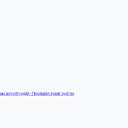
Ярилцлагын асуултууд
AI - Профайл зураг үүсгэх