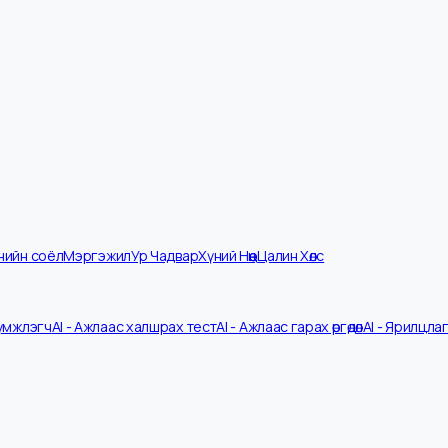
мпанийн соёл
Мэргэжил
Ур Чадвар
Хүний Нөөц
Цалин Хөлс
V Шүүмжлэгч
AI - Ажлаас халшрах тест
AI - Ажлаас гарах өргөдөл
AI - 