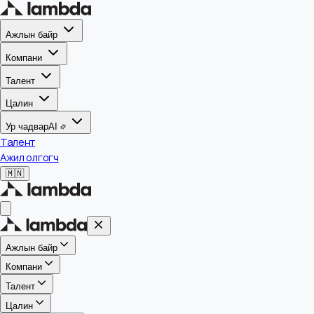
Ажлын байр
Компани
Талент
Цалин
Ур чадвар
AI
Талент
Ажил олгогч
🇲🇳
Ажлын байр
Компани
Талент