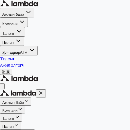
Ажлын байр
Компани
Талент
Цалин
Ур чадвар
AI
Талент
Ажил олгогч
🇲🇳
Ажлын байр
Компани
Талент