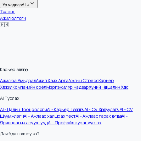
Цалин
Ур чадвар
AI
Талент
Ажил олгогч
🇲🇳
Карьер зөвлөгөө
Ажил ба Амьдрал
Ажил Хайх Арга
Ажлын Стресс
Карьер
Хөгжил
Компанийн соёл
Мэргэжил
Ур Чадвар
Хүний Нөөц
Цалин Хөлс
AI Туслах
AI - Цалин Тооцоологч
AI - Карьер Төлөвлөгч
AI - CV Хөрвүүлэгч
AI - CV
Шүүмжлэгч
AI - Ажлаас халшрах тест
AI - Ажлаас гарах өргөдөл
AI -
Ярилцлагын асуултууд
AI - Профайл зураг үүсгэх