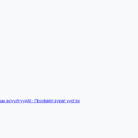
Ярилцлагын асуултууд
AI - Профайл зураг үүсгэх