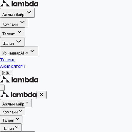
Ажлын байр
Компани
Талент
Цалин
Ур чадвар
AI
Талент
Ажил олгогч
🇲🇳
Ажлын байр
Компани
Талент