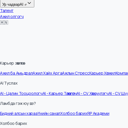
Цалин
Ур чадвар
AI
Талент
Ажил олгогч
🇲🇳
Карьер зөвлөгөө
Ажил ба Амьдрал
Ажил Хайх Арга
Ажлын Стресс
Карьер Хөгжил
Ко
AI Туслах
AI - Цалин Тооцоологч
AI - Карьер Төлөвлөгч
AI - CV Хөрвүүлэгч
AI - C
Ламбда гэж юу вэ?
Бидний алсын хараа
Үнийн санал
Холбоо барих
RP Академи