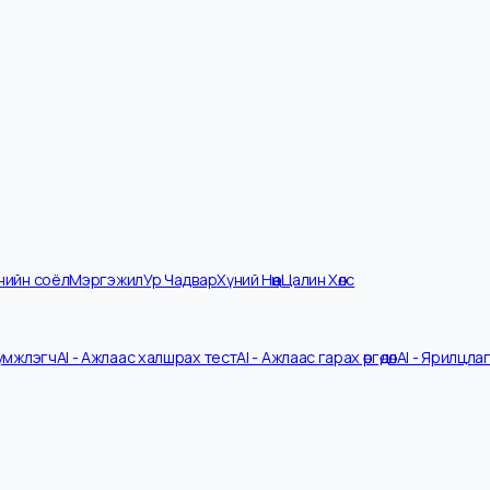
мпанийн соёл
Мэргэжил
Ур Чадвар
Хүний Нөөц
Цалин Хөлс
V Шүүмжлэгч
AI - Ажлаас халшрах тест
AI - Ажлаас гарах өргөдөл
AI - 