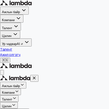
Ажлын байр
Компани
Талент
Цалин
Ур чадвар
AI
Талент
Ажил олгогч
🇲🇳
Ажлын байр
Компани
Талент