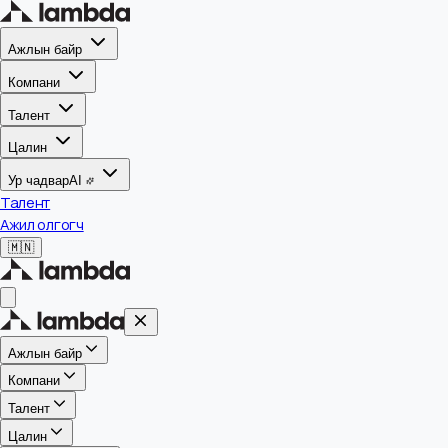
Ажлын байр
Компани
Талент
Цалин
Ур чадвар
AI
Талент
Ажил олгогч
🇲🇳
Ажлын байр
Компани
Талент