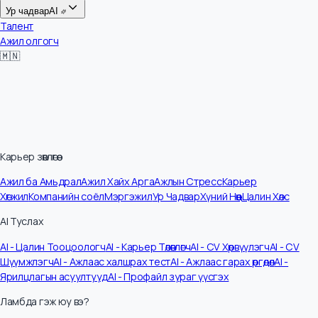
Цалин
Ур чадвар
AI
Талент
Ажил олгогч
🇲🇳
Карьер зөвлөгөө
Ажил ба Амьдрал
Ажил Хайх Арга
Ажлын Стресс
Карьер
Хөгжил
Компанийн соёл
Мэргэжил
Ур Чадвар
Хүний Нөөц
Цалин Хөлс
AI Туслах
AI - Цалин Тооцоологч
AI - Карьер Төлөвлөгч
AI - CV Хөрвүүлэгч
AI - CV
Шүүмжлэгч
AI - Ажлаас халшрах тест
AI - Ажлаас гарах өргөдөл
AI -
Ярилцлагын асуултууд
AI - Профайл зураг үүсгэх