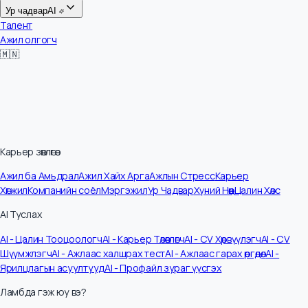
Цалин
Ур чадвар
AI
Талент
Ажил олгогч
🇲🇳
Карьер зөвлөгөө
Ажил ба Амьдрал
Ажил Хайх Арга
Ажлын Стресс
Карьер
Хөгжил
Компанийн соёл
Мэргэжил
Ур Чадвар
Хүний Нөөц
Цалин Хөлс
AI Туслах
AI - Цалин Тооцоологч
AI - Карьер Төлөвлөгч
AI - CV Хөрвүүлэгч
AI - CV
Шүүмжлэгч
AI - Ажлаас халшрах тест
AI - Ажлаас гарах өргөдөл
AI -
Ярилцлагын асуултууд
AI - Профайл зураг үүсгэх