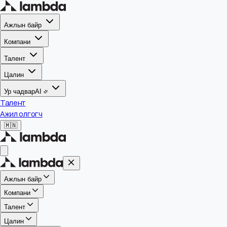
Ажлын байр
Компани
Талент
Цалин
Ур чадвар
AI
Талент
Ажил олгогч
🇲🇳
Ажлын байр
Компани
Талент