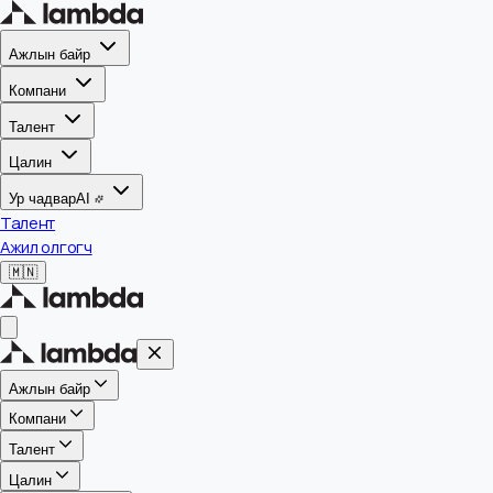
Ажлын байр
Компани
Талент
Цалин
Ур чадвар
AI
Талент
Ажил олгогч
🇲🇳
Ажлын байр
Компани
Талент