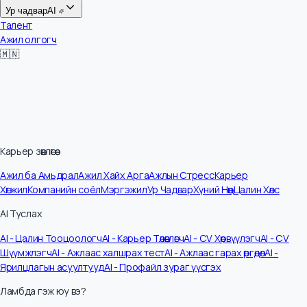
Цалин
Ур чадвар
AI
Талент
Ажил олгогч
🇲🇳
Карьер зөвлөгөө
Ажил ба Амьдрал
Ажил Хайх Арга
Ажлын Стресс
Карьер
Хөгжил
Компанийн соёл
Мэргэжил
Ур Чадвар
Хүний Нөөц
Цалин Хөлс
AI Туслах
AI - Цалин Тооцоологч
AI - Карьер Төлөвлөгч
AI - CV Хөрвүүлэгч
AI - CV
Шүүмжлэгч
AI - Ажлаас халшрах тест
AI - Ажлаас гарах өргөдөл
AI -
Ярилцлагын асуултууд
AI - Профайл зураг үүсгэх