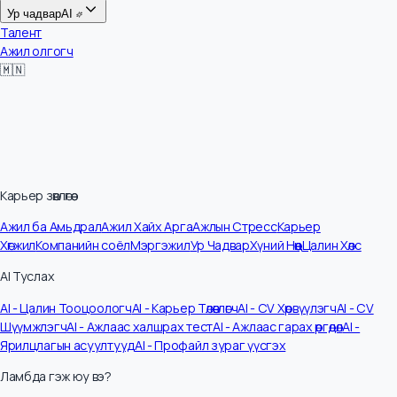
Цалин
Ур чадвар
AI
Талент
Ажил олгогч
🇲🇳
Карьер зөвлөгөө
Ажил ба Амьдрал
Ажил Хайх Арга
Ажлын Стресс
Карьер
Хөгжил
Компанийн соёл
Мэргэжил
Ур Чадвар
Хүний Нөөц
Цалин Хөлс
AI Туслах
AI - Цалин Тооцоологч
AI - Карьер Төлөвлөгч
AI - CV Хөрвүүлэгч
AI - CV
Шүүмжлэгч
AI - Ажлаас халшрах тест
AI - Ажлаас гарах өргөдөл
AI -
Ярилцлагын асуултууд
AI - Профайл зураг үүсгэх