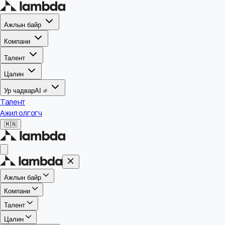
Ажлын байр
Компани
Талент
Цалин
Ур чадвар
AI
Талент
Ажил олгогч
🇲🇳
Ажлын байр
Компани
Талент