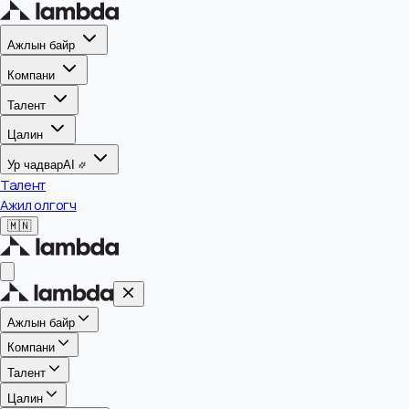
Ажлын байр
Компани
Талент
Цалин
Ур чадвар
AI
Талент
Ажил олгогч
🇲🇳
Ажлын байр
Компани
Талент