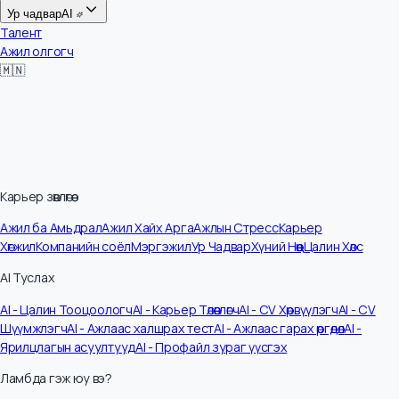
Цалин
Ур чадвар
AI
Талент
Ажил олгогч
🇲🇳
Карьер зөвлөгөө
Ажил ба Амьдрал
Ажил Хайх Арга
Ажлын Стресс
Карьер
Хөгжил
Компанийн соёл
Мэргэжил
Ур Чадвар
Хүний Нөөц
Цалин Хөлс
AI Туслах
AI - Цалин Тооцоологч
AI - Карьер Төлөвлөгч
AI - CV Хөрвүүлэгч
AI - CV
Шүүмжлэгч
AI - Ажлаас халшрах тест
AI - Ажлаас гарах өргөдөл
AI -
Ярилцлагын асуултууд
AI - Профайл зураг үүсгэх