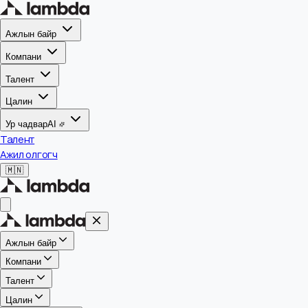
Ажлын байр
Компани
Талент
Цалин
Ур чадвар
AI
Талент
Ажил олгогч
🇲🇳
Ажлын байр
Компани
Талент