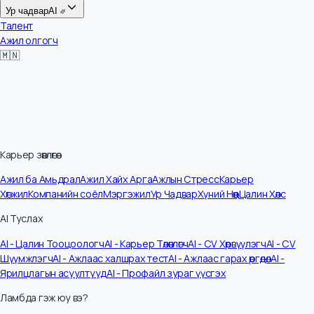
Цалин
Ур чадвар
AI
Талент
Ажил олгогч
🇲🇳
Карьер зөвлөгөө
Ажил ба Амьдрал
Ажил Хайх Арга
Ажлын Стресс
Карьер
Хөгжил
Компанийн соёл
Мэргэжил
Ур Чадвар
Хүний Нөөц
Цалин Хөлс
AI Туслах
AI - Цалин Тооцоологч
AI - Карьер Төлөвлөгч
AI - CV Хөрвүүлэгч
AI - CV
Шүүмжлэгч
AI - Ажлаас халшрах тест
AI - Ажлаас гарах өргөдөл
AI -
Ярилцлагын асуултууд
AI - Профайл зураг үүсгэх