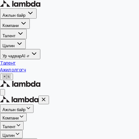
Ажлын байр
Компани
Талент
Цалин
Ур чадвар
AI
Талент
Ажил олгогч
🇲🇳
Ажлын байр
Компани
Талент