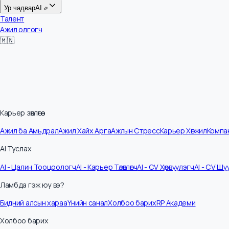
Цалин
Ур чадвар
AI
Талент
Ажил олгогч
🇲🇳
Карьер зөвлөгөө
Ажил ба Амьдрал
Ажил Хайх Арга
Ажлын Стресс
Карьер Хөгжил
Ко
AI Туслах
AI - Цалин Тооцоологч
AI - Карьер Төлөвлөгч
AI - CV Хөрвүүлэгч
AI - C
Ламбда гэж юу вэ?
Бидний алсын хараа
Үнийн санал
Холбоо барих
RP Академи