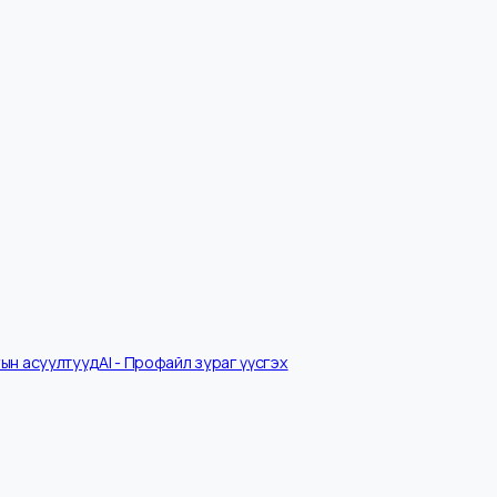
Ярилцлагын асуултууд
AI - Профайл зураг үүсгэх