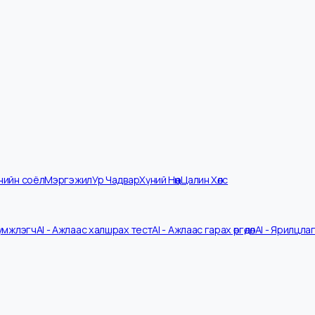
мпанийн соёл
Мэргэжил
Ур Чадвар
Хүний Нөөц
Цалин Хөлс
V Шүүмжлэгч
AI - Ажлаас халшрах тест
AI - Ажлаас гарах өргөдөл
AI - 