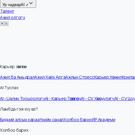
Цалин
Ур чадвар
AI
Талент
Ажил олгогч
🇲🇳
Карьер зөвлөгөө
Ажил ба Амьдрал
Ажил Хайх Арга
Ажлын Стресс
Карьер Хөгжил
Ко
AI Туслах
AI - Цалин Тооцоологч
AI - Карьер Төлөвлөгч
AI - CV Хөрвүүлэгч
AI - C
Ламбда гэж юу вэ?
Бидний алсын хараа
Үнийн санал
Холбоо барих
RP Академи