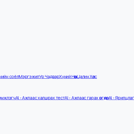
мпанийн соёл
Мэргэжил
Ур Чадвар
Хүний Нөөц
Цалин Хөлс
V Шүүмжлэгч
AI - Ажлаас халшрах тест
AI - Ажлаас гарах өргөдөл
AI - 