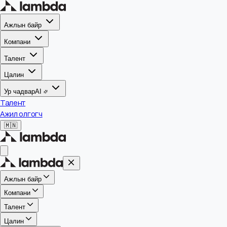
Ажлын байр
Компани
Талент
Цалин
Ур чадвар
AI
Талент
Ажил олгогч
🇲🇳
Ажлын байр
Компани
Талент