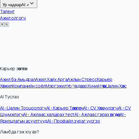
Цалин
Ур чадвар
AI
Талент
Ажил олгогч
🇲🇳
Карьер зөвлөгөө
Ажил ба Амьдрал
Ажил Хайх Арга
Ажлын Стресс
Карьер
Хөгжил
Компанийн соёл
Мэргэжил
Ур Чадвар
Хүний Нөөц
Цалин Хөлс
AI Туслах
AI - Цалин Тооцоологч
AI - Карьер Төлөвлөгч
AI - CV Хөрвүүлэгч
AI - CV
Шүүмжлэгч
AI - Ажлаас халшрах тест
AI - Ажлаас гарах өргөдөл
AI -
Ярилцлагын асуултууд
AI - Профайл зураг үүсгэх