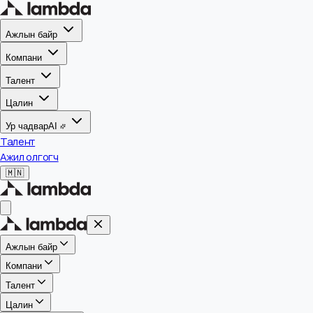
Ажлын байр
Компани
Талент
Цалин
Ур чадвар
AI
Талент
Ажил олгогч
🇲🇳
Ажлын байр
Компани
Талент