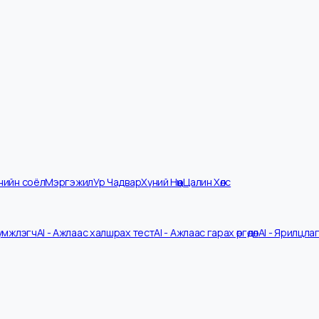
мпанийн соёл
Мэргэжил
Ур Чадвар
Хүний Нөөц
Цалин Хөлс
V Шүүмжлэгч
AI - Ажлаас халшрах тест
AI - Ажлаас гарах өргөдөл
AI - 