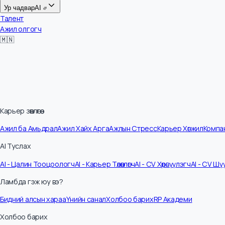
Цалин
Ур чадвар
AI
Талент
Ажил олгогч
🇲🇳
Карьер зөвлөгөө
Ажил ба Амьдрал
Ажил Хайх Арга
Ажлын Стресс
Карьер Хөгжил
Ко
AI Туслах
AI - Цалин Тооцоологч
AI - Карьер Төлөвлөгч
AI - CV Хөрвүүлэгч
AI - C
Ламбда гэж юу вэ?
Бидний алсын хараа
Үнийн санал
Холбоо барих
RP Академи