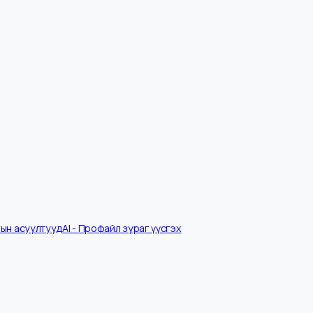
Ярилцлагын асуултууд
AI - Профайл зураг үүсгэх