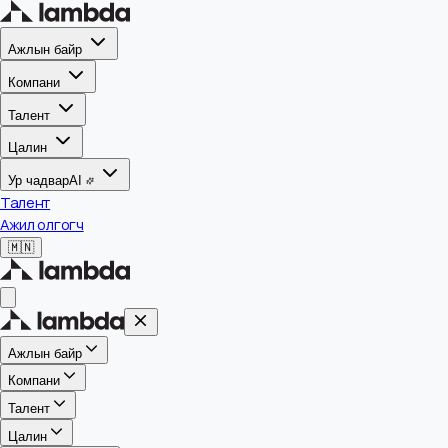
Ажлын байр
Компани
Талент
Цалин
Ур чадвар
AI
Талент
Ажил олгогч
🇲🇳
Ажлын байр
Компани
Талент