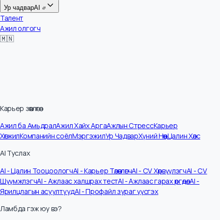
Цалин
Ур чадвар
AI
Талент
Ажил олгогч
🇲🇳
Карьер зөвлөгөө
Ажил ба Амьдрал
Ажил Хайх Арга
Ажлын Стресс
Карьер
Хөгжил
Компанийн соёл
Мэргэжил
Ур Чадвар
Хүний Нөөц
Цалин Хөлс
AI Туслах
AI - Цалин Тооцоологч
AI - Карьер Төлөвлөгч
AI - CV Хөрвүүлэгч
AI - CV
Шүүмжлэгч
AI - Ажлаас халшрах тест
AI - Ажлаас гарах өргөдөл
AI -
Ярилцлагын асуултууд
AI - Профайл зураг үүсгэх