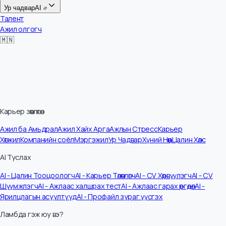
Цалин
Ур чадвар
AI
Талент
Ажил олгогч
🇲🇳
Карьер зөвлөгөө
Ажил ба Амьдрал
Ажил Хайх Арга
Ажлын Стресс
Карьер
Хөгжил
Компанийн соёл
Мэргэжил
Ур Чадвар
Хүний Нөөц
Цалин Хөлс
AI Туслах
AI - Цалин Тооцоологч
AI - Карьер Төлөвлөгч
AI - CV Хөрвүүлэгч
AI - CV
Шүүмжлэгч
AI - Ажлаас халшрах тест
AI - Ажлаас гарах өргөдөл
AI -
Ярилцлагын асуултууд
AI - Профайл зураг үүсгэх