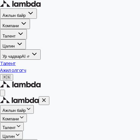
Ажлын байр
Компани
Талент
Цалин
Ур чадвар
AI
Талент
Ажил олгогч
🇲🇳
Ажлын байр
Компани
Талент